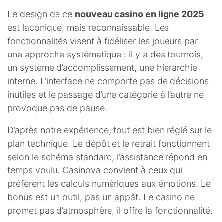
Le design de ce
nouveau casino en ligne 2025
est laconique, mais reconnaissable. Les
fonctionnalités visent à fidéliser les joueurs par
une approche systématique : il y a des tournois,
un système d’accomplissement, une hiérarchie
interne. L’interface ne comporte pas de décisions
inutiles et le passage d’une catégorie à l’autre ne
provoque pas de pause.
D’après notre expérience, tout est bien réglé sur le
plan technique. Le dépôt et le retrait fonctionnent
selon le schéma standard, l’assistance répond en
temps voulu. Casinova convient à ceux qui
préfèrent les calculs numériques aux émotions. Le
bonus est un outil, pas un appât. Le casino ne
promet pas d’atmosphère, il offre la fonctionnalité.