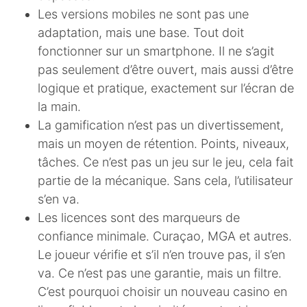
Les versions mobiles ne sont pas une
adaptation, mais une base. Tout doit
fonctionner sur un smartphone. Il ne s’agit
pas seulement d’être ouvert, mais aussi d’être
logique et pratique, exactement sur l’écran de
la main.
La gamification n’est pas un divertissement,
mais un moyen de rétention. Points, niveaux,
tâches. Ce n’est pas un jeu sur le jeu, cela fait
partie de la mécanique. Sans cela, l’utilisateur
s’en va.
Les licences sont des marqueurs de
confiance minimale. Curaçao, MGA et autres.
Le joueur vérifie et s’il n’en trouve pas, il s’en
va. Ce n’est pas une garantie, mais un filtre.
C’est pourquoi choisir un nouveau casino en