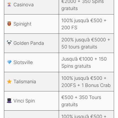
€2000 + 350 Spins
Casinova
gratuits
100% jusqu’à €500 +
Spinight
200 FS
200% jusqu’à €5000 +
Golden Panda
50 tours gratuits
Jusqu’à €1000 + 150
Slotsville
Spins gratuits
100% jusqu’à €500 +
Talismania
200FS + 1 Bonus Crab
€500 + 350 Tours
Vinci Spin
gratuits
100% jusqu’à €500 +