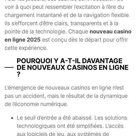
voir à quoi peut ressembler l’excitation à l’ère du
chargement instantané et de la navigation flexible.
Ils s’efforcent d’être clairs, transparents et à la
pointe de la technologie. Chaque
nouveau casino
en ligne 2025
est conçu dès le départ pour offrir
cette expérience.
POURQUOI Y A-T-IL DAVANTAGE
DE NOUVEAUX CASINOS EN LIGNE
?
L’émergence de nouveaux casinos en ligne n’est
pas un accident, mais le résultat de la dynamique
de l’économie numérique.
Le seuil d’entrée a été abaissé. Les solutions
technologiques ont été simplifiées. L’accès
aux logiciels de jeu, aux systèmes de