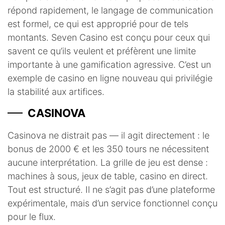
répond rapidement, le langage de communication
est formel, ce qui est approprié pour de tels
montants. Seven Casino est conçu pour ceux qui
savent ce qu’ils veulent et préfèrent une limite
importante à une gamification agressive. C’est un
exemple de casino en ligne nouveau qui privilégie
la stabilité aux artifices.
CASINOVA
Casinova ne distrait pas — il agit directement : le
bonus de 2000 € et les 350 tours ne nécessitent
aucune interprétation. La grille de jeu est dense :
machines à sous, jeux de table, casino en direct.
Tout est structuré. Il ne s’agit pas d’une plateforme
expérimentale, mais d’un service fonctionnel conçu
pour le flux.